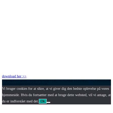
download her >>
COPYRIGHT 2026 - FORSPRINGET.DK - SUSANNE KUNDING - TLF:26536239
- SUSANNE@FORSPRINGET.DK
Vi bruger cookies for at sikre, at vi giver dig den bedste oplevelse på vores
hjemmeside. Hvis du fortsætter med at bruge dette websted, vil vi antage, at
du er indforstået med det.
Ok