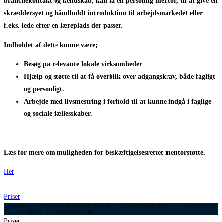
branchekontakt og kendskab, kan få en personlig mentor, til at give en
skræddersyet og håndholdt introduktion til arbejdsmarkedet eller
f.eks. lede efter en læreplads der passer.
Indholdet af dette kunne være;
Besøg på relevante lokale virksomheder
Hjælp og støtte til at få overblik over adgangskrav, både fagligt
og personligt.
Arbejde med livsmestring i forhold til at kunne indgå i faglige
og sociale fællesskaber.
Læs for mere om muligheden for beskæftigelsesrettet mentorstøtte.
Her
Priser
COPYRIGHT 2026 - FORSPRINGET.DK - SUSANNE KUNDING - TLF:26536239
- SUSANNE@FORSPRINGET.DK
Priser